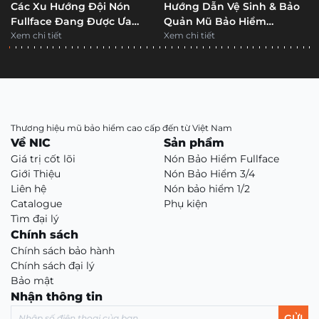
Các Xu Hướng Đội Nón
Hướng Dẫn Vệ Sinh & Bảo
Fullface Đang Được Ưa
Quản Mũ Bảo Hiểm
Chuộng?
Xem chi tiết
Fullface
Xem chi tiết
Thương hiệu mũ bảo hiểm cao cấp đến từ Việt Nam
Về NIC
Sản phẩm
Giá trị cốt lõi
Nón Bảo Hiểm Fullface
Giới Thiệu
Nón Bảo Hiểm 3/4
Liên hệ
Nón bảo hiểm 1/2
Catalogue
Phụ kiện
Tìm đại lý
Chính sách
Chính sách bảo hành
Chính sách đại lý
Bảo mật
Nhận thông tin
GỬI