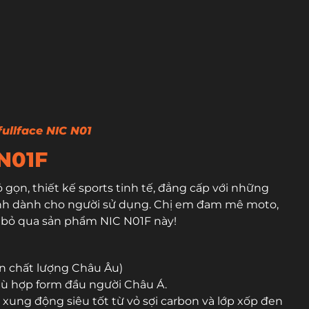
ullface NIC N01
 N01F
gọn, thiết kế sports tinh tế, đẳng cấp với những
ính dành cho người sử dụng. Chị em đam mê moto,
ể bỏ qua sản phẩm NIC N01F này!
ẩn chất lượng Châu Âu)
phù hợp form đầu người Châu Á.
 xung động siêu tốt từ vỏ sợi carbon và lớp xốp đen