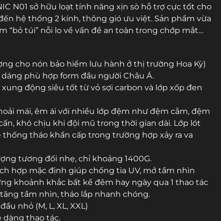
IC N01 sở hữu loạt tính năng xịn sò hỗ trợ cực tốt cho
đến hệ thống 2 kính, thông gió ưu việt. Sản phẩm vừa
em “bỏ túi” nỗi lo về vấn đề an toàn trong chớp mắt…
ượng cho nón bảo hiểm lưu hành ở thị trường Hoa Kỳ)
iểu dáng phù hợp form đầu người Châu Á.
 xung động siêu tốt từ vỏ sợi carbon và lớp xốp đen
hoải mái, êm ái với nhiều lớp đệm như đệm cằm, đệm
n, khó chịu khi đội mũ trong thời gian dài. Lớp lót
ệ thống tháo khẩn cấp trong trường hợp xảy ra va
ượng tương đối nhẹ, chỉ khoảng 1400G.
tích hợp mặc định giúp chống tia UV, mở tầm nhìn
từng khoảnh khắc bất kể đêm hay ngày qua 1 thao tác
 tăng tầm nhìn, tháo lắp nhanh chóng.
ầu nhỏ (M, L, XL, XXL)
 dàng thao tác.