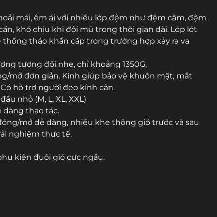
hoải mái, êm ái với nhiều lớp đệm như đệm cằm, đệm
n, khó chịu khi đội mũ trong thời gian dài. Lớp lót
ệ thống tháo khẩn cấp trong trường hợp xảy ra va
ượng tương đối nhẹ, chỉ khoảng 1350G.
óng/mở đơn giản. Kính giúp bảo vệ khuôn mặt, mắt
 Có hỗ trợ người đeo kính cận.
ầu nhỏ (M, L, XL, XXL)
 dàng thao tác.
 đóng/mở dễ dàng, nhiều khe thông gió trước và sau
rải nghiệm thực tế.
 phụ kiện đuôi gió cực ngầu.