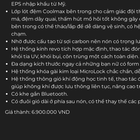
EPS nhập khẩu từ Mỹ.
Lớp lót đệm Coolmax bên trong cho cảm giác đội t
má, đệm dây quai, thấm hút mồ hôi tốt không gây cấ
bên trong có thể tháo/lắp để dễ dàng vệ sinh, có h
chạm.
Nhờ được cấu tạo từ sợi carbon nên nón có trọng l
Hệ thống kính revo tích hợp mặc định, thao tác đ
khỏi tia UV, khói bụi, côn trùng một cách toàn diện.
Đa dạng kích thước ngay cả những bạn nữ có form đ
Hệ thống khóa gài kim loại MicroLock chắc chắn, dễ
Hệ thống thông gió khí động học tinh tế, thao tác
giúp không khí được lưu thông liên tục, nâng cao t
Có khe gắn Bluetooth.
Có đuôi gió dài ở phía sau nón, có thể thay thế các
Giá thành: 6.900.000 VND