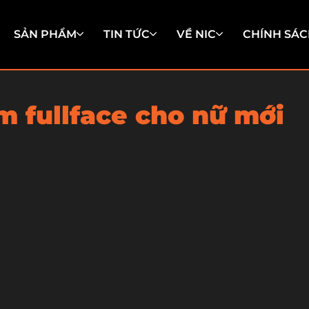
SẢN PHẨM
TIN TỨC
VỀ NIC
CHÍNH SÁC
m fullface cho nữ mới