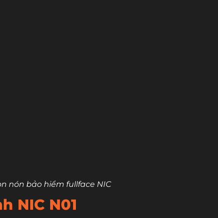
ọn nón bảo hiểm fullface NIC
nh NIC N01