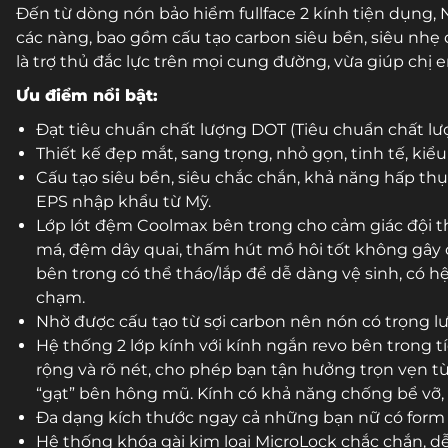
Đến từ dòng nón bảo hiểm fullface 2 kính tiện dụng, N
các nàng, bao gồm cấu tạo carbon siêu bền, siêu nhẹ 
là trợ thủ đắc lực trên mọi cung đường, vừa giúp chị 
Ưu điểm nổi bật:
Đạt tiêu chuẩn chất lượng DOT (Tiêu chuẩn chất l
Thiết kế đẹp mắt, sang trọng, nhỏ gọn, tinh tế, k
Cấu tạo siêu bền, siêu chắc chắn, khả năng hấp thụ
EPS nhập khẩu từ Mỹ.
Lớp lót đệm Coolmax bên trong cho cảm giác đội t
má, đệm dây quai, thấm hút mồ hôi tốt không gây cấ
bên trong có thể tháo/lắp để dễ dàng vệ sinh, có h
chạm.
Nhờ được cấu tạo từ sợi carbon nên nón có trọng l
Hệ thống 2 lớp kính với kính ngắn revo bên trong 
rộng và rõ nét, cho phép bạn tận hưởng trọn vẹn 
“gạt” bên hông mũ. Kính có khả năng chống bể vỡ,
Đa dạng kích thước ngay cả những bạn nữ có form đ
Hệ thống khóa gài kim loại MicroLock chắc chắn, dễ