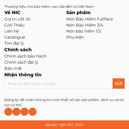
lĩnh
Thương hiệu mũ bảo hiểm cao cấp đến từ Việt Nam
dòng
Về NIC
Sản phẩm
mũ
Giá trị cốt lõi
Nón Bảo Hiểm Fullface
bảo
Giới Thiệu
Nón Bảo Hiểm 3/4
Liên hệ
Nón bảo hiểm 1/2
hiểm
Catalogue
Phụ kiện
3/4
Tìm đại lý
cao
Chính sách
cấp
Chính sách bảo hành
Chính sách đại lý
Bảo mật
Nhận thông tin
GỬI
Đăng ký để nhận thông tin mới nhất về các sản phẩm, dịch vụ và tin
tức từ NIC
@copy right NIC 2024