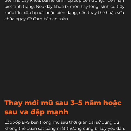
tiết như dây khóa, bản lề kính, lớp xốp bên trong,… để nhận
biết tình trạng. Nếu dây khóa bị mòn hay lỏng, kính có trầy
xước lớn, xốp bị nứt hoặc biến dạng, nên thay thế hoặc sửa
chữa ngay để đảm bảo an toàn.
Thay mới mũ sau 3–5 năm hoặc
sau va đập mạnh
Lớp xốp EPS bên trong mũ sau thời gian dài sử dụng dù
không thể quan sát bằng mắt thường cũng bị suy yếu dần.