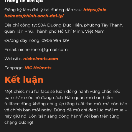
Thông tin liên lạc:
Đăng ký làm đại lý tại đường dẫn sau:
https://nic-
helmets/chinh-sach-dai-ly/
Địa chỉ công ty: 50A Dương Đức Hiền, phường Tây Thạnh,
quận Tân Phú, Thành phố Hồ Chí Minh, Việt Nam
Đường dây nóng: 0906 994 129
Email: nichelmets@gmail.com
Website:
nichelmets.com
Fanpage:
NIC Helmets
Kết luận
Một chiếc mũ fullface sẽ luôn đồng hành vững chắc nếu
bạn chăm sóc nó đúng cách. Bảo quản mũ bảo hiểm
fullface đúng không chỉ giúp tăng tuổi thọ mũ, mà còn bảo
vệ chính bạn mỗi ngày. Đừng để mũ chỉ đẹp lúc mới mua –
hãy giữ nó luôn “sẵn sàng đồng hành” với bạn trên từng
chặng đường!