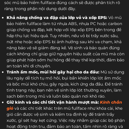
sóc mũ bảo hiểm fullface đúng cách sẽ được phân tích rõ
ràng trong phần nội dung dưới đây.
Khả năng chống va đập của lớp vỏ và xốp EPS:
Vỏ mũ
bảo hiểm fullface làm từ nhựa ABS, nhựa PC hoặc carbon
giúp chống va đập, kết hợp với lớp xốp EPS bên trong để
hấp thụ lực hiệu quả. Tuy nhiên, nếu vỏ bị trầy xước sâu,
nứt nhẹ hoặc xốp EPS bị ảnh hưởng sau khi va chạm, khả
năng bảo vệ sẽ giảm đáng kể. Vệ sinh và bảo quản đúng
cách không chỉ giúp giữ nguyên hiệu suất của mũ mà còn
giúp phát hiện sớm hư hỏng để thay thế kịp thời, đảm bảo
an toàn khi di chuyển.
Tránh ẩm mốc, mùi hôi gây hại cho da đầu:
Mũ sử dụng
lâu ngày dễ tích tụ mồ hôi, bụi bẩn khiến lớp lót ẩm mốc
và bốc mùi khó chịu, gây ngứa, kích ứng da đầu. Để tránh
tình trạng này, bạn nên vệ sinh lớp lót thường xuyên, làm
sạch bên trong mũ và luôn bảo quản nơi khô ráo.
Giữ kính và các chi tiết vận hành mượt mà:
Kính chắn
gió
và các chi tiết khác trên mũ fullface như khóa cài, khe
gió cần được vệ sinh và kiểm tra định kỳ để tránh trầy
xước, gỉ sét hay kẹt cứng. Việc này nhằm giúp các bộ phận
hoạt động trơn tru, đảm bảo an toàn, tầm nhìn rõ ràng và