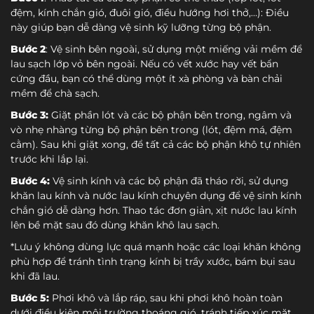
đệm, kính chắn gió, đuôi gió, điều hướng hơi thở,…): Điều
này giúp bạn dễ dàng vệ sinh kỹ lưỡng từng bộ phận.
Bước 2
: Vệ sinh bên ngoài, sử dụng một miếng vải mềm để
lau sạch lớp vỏ bên ngoài. Nếu có vết xước hay vết bẩn
cứng đầu, bạn có thể dùng một ít xà phòng và bàn chải
mềm để chà sạch.
Bước 3:
Giặt phần lót và các bộ phận bên trong, ngâm và
vò nhẹ nhàng từng bộ phận bên trong (lót, đệm má, đệm
cằm). Sau khi giặt xong, để tất cả các bộ phận khô tự nhiên
trước khi lắp lại.
Bước 4:
Vệ sinh kính và các bộ phận đã tháo rời, sử dụng
khăn lau kính và nước lau kính chuyên dụng để vệ sinh kính
chắn gió dễ dàng hơn. Thao tác đơn giản, xịt nước lau kính
lên bề mặt sau đó dùng khăn khô lau sạch.
*Lưu ý không dùng lực quá mạnh hoặc các loại khăn không
phù hợp để tránh tình trạng kính bị trầy xước, bám bụi sau
khi đã lau.
Bước 5:
Phơi khô và lắp ráp, sau khi phơi khô hoàn toàn
dưới điều kiện môi trường thoáng gió, tránh tiếp xúc mặt