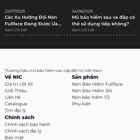
22/07/2025
24/06/2025
Các Xu Hướng Đội Nón
Mũ bảo hiểm sau va đập có
Fullface Đang Được Ưa
thể sử dụng tiếp không?
Chuộng?
Xem chi tiết
Xem chi tiết
Thương hiệu mũ bảo hiểm cao cấp đến từ Việt Nam
Về NIC
Sản phẩm
Giá trị cốt lõi
Nón Bảo Hiểm Fullface
Giới Thiệu
Nón Bảo Hiểm 3/4
Liên hệ
Nón bảo hiểm 1/2
Catalogue
Phụ kiện
Tìm đại lý
Chính sách
Chính sách bảo hành
Chính sách đại lý
Bảo mật