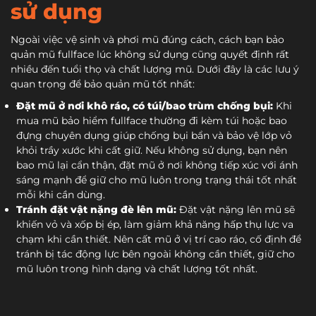
sử dụng
Ngoài việc vệ sinh và phơi mũ đúng cách, cách bạn bảo
quản mũ fullface lúc không sử dụng cũng quyết định rất
nhiều đến tuổi thọ và chất lượng mũ. Dưới đây là các lưu ý
quan trọng để bảo quản mũ tốt nhất:
Đặt mũ ở nơi khô ráo, có túi/bao trùm chống bụi:
Khi
mua mũ bảo hiểm fullface thường đi kèm túi hoặc bao
đựng chuyên dụng giúp chống bụi bẩn và bảo vệ lớp vỏ
khỏi trầy xước khi cất giữ. Nếu không sử dụng, bạn nên
bao mũ lại cẩn thận, đặt mũ ở nơi không tiếp xúc với ánh
sáng mạnh để giữ cho mũ luôn trong trạng thái tốt nhất
mỗi khi cần dùng.
Tránh đặt vật nặng đè lên mũ:
Đặt vật nặng lên mũ sẽ
khiến vỏ và xốp bị ép, làm giảm khả năng hấp thụ lực va
chạm khi cần thiết. Nên cất mũ ở vị trí cao ráo, cố định để
tránh bị tác động lực bên ngoài không cần thiết, giữ cho
mũ luôn trong hình dạng và chất lượng tốt nhất.