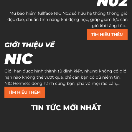
N02
Mũ bảo hiểm fullface NIC N02 sở hữu hệ thống thông gió
độc đáo, chuẩn tính năng khí động học, giúp giảm lực cản
gió khi tăng tốc...
TÌM HIỂU THÊM
GIỚI THIỆU VỀ
NIC
Giới hạn được hình thành từ định kiến, nhưng không có giới
hạn nào không thể vượt qua, chỉ cần bạn có đủ niềm tin.
NIC Helmets đồng hành cùng bạn, phá vỡ mọi rào cản,
khám phá tiềm năng bản thân, và chinh phục những đỉnh
TÌM HIỂU THÊM
cao mới.
TIN TỨC MỚI NHẤT