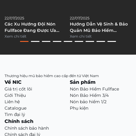
22/07/2025
22/07/2025
Các Xu Hướng Đội Nón
Hướng Dẫn Vệ Sinh & Bảo
Fullface Đang Được Ưa
Quản Mũ Bảo Hiểm
Chuộng?
Xem chi tiết
Fullface
Xem chi tiết
Thương hiệu mũ bảo hiểm cao cấp đến từ Việt Nam
Về NIC
Sản phẩm
Giá trị cốt lõi
Nón Bảo Hiểm Fullface
Giới Thiệu
Nón Bảo Hiểm 3/4
Liên hệ
Nón bảo hiểm 1/2
Catalogue
Phụ kiện
Tìm đại lý
Chính sách
Chính sách bảo hành
Chính sách đại lý