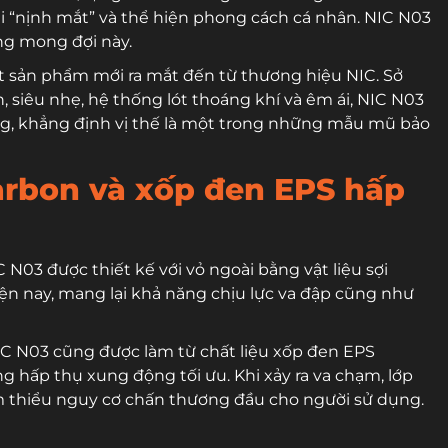
 “nịnh mắt” và thể hiện phong cách cá nhân. NIC N03
ng mong đợi này.
t sản phẩm mới ra mắt đến từ thương hiệu NIC. Sở
n, siêu nhẹ, hệ thống lót thoáng khí và êm ái, NIC N03
ng, khẳng định vị thế là một trong những mẫu mũ bảo
carbon và xốp đen EPS hấp
 N03 được thiết kế với vỏ ngoài bằng vật liệu sợi
iện nay, mang lại khả năng chịu lực va đập cũng như
NIC N03 cũng được làm từ chất liệu xốp đen EPS
 hấp thụ xung động tối ưu. Khi xảy ra va chạm, lớp
iảm thiểu nguy cơ chấn thương đầu cho người sử dụng.