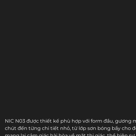
NIC N03 được thiết kế phù hợp với form đầu, gương
chút đến từng chi tiết nhỏ, từ lớp sơn bóng bẩy cho đ
mang lại cảm giác hài hòa về mặt thị giác, thể hiện 