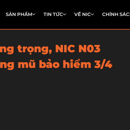
SẢN PHẨM
TIN TỨC
VỀ NIC
CHÍNH SÁC
ang trọng, NIC N03
òng mũ bảo hiểm 3/4