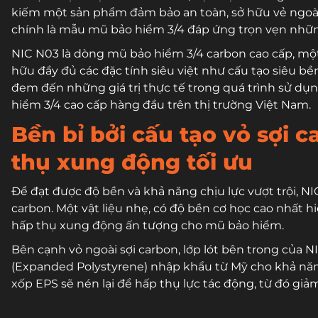
kiếm một sản phẩm đảm bảo an toàn, sở hữu vẻ ngoài
chính là mẫu mũ bảo hiểm 3/4 đáp ứng trọn vẹn nhữ
NIC N03 là dòng mũ bảo hiểm 3/4 carbon cao cấp, mộ
hữu đầy đủ các đặc tính siêu việt như cấu tạo siêu bề
đem đến những giá trị thực tế trong quá trình sử dụ
hiểm 3/4 cao cấp hàng đầu trên thị trường Việt Nam.
Bền bỉ bởi cấu tạo vỏ sợi 
thụ xung động tối ưu
Để đạt được độ bền và khả năng chịu lực vượt trội, NIC
carbon. Một vật liệu nhẹ, có độ bền cơ học cao nhất h
hấp thụ xung động ấn tượng cho mũ bảo hiểm.
Bên cạnh vỏ ngoài sợi carbon, lớp lót bên trong của 
(Expanded Polystyrene) nhập khẩu từ Mỹ cho khả năng
xốp EPS sẽ nén lại để hấp thụ lực tác động, từ đó g