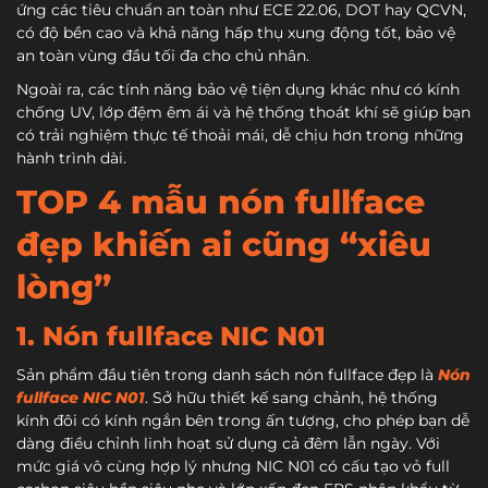
ứng các tiêu chuẩn an toàn như ECE 22.06, DOT hay QCVN,
có độ bền cao và khả năng hấp thụ xung động tốt, bảo vệ
an toàn vùng đầu tối đa cho chủ nhân.
Ngoài ra, các tính năng bảo vệ tiện dụng khác như có kính
chống UV, lớp đệm êm ái và hệ thống thoát khí sẽ giúp bạn
có trải nghiệm thực tế thoải mái, dễ chịu hơn trong những
hành trình dài.
TOP 4 mẫu nón fullface
đẹp khiến ai cũng “xiêu
lòng”
1. Nón fullface NIC N01
Sản phẩm đầu tiên trong danh sách nón fullface đẹp là
Nón
fullface NIC N01
. Sở hữu thiết kế sang chảnh, hệ thống
kính đôi có kính ngắn bên trong ấn tượng, cho phép bạn dễ
dàng điều chỉnh linh hoạt sử dụng cả đêm lẫn ngày. Với
mức giá vô cùng hợp lý nhưng NIC N01 có cấu tạo vỏ full