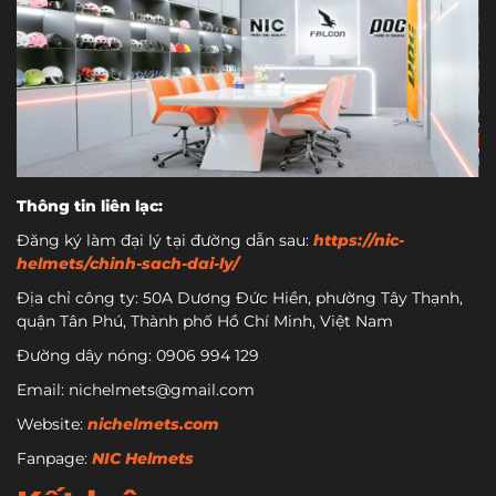
Thông tin liên lạc:
Đăng ký làm đại lý tại đường dẫn sau:
https://nic-
helmets/chinh-sach-dai-ly/
Địa chỉ công ty: 50A Dương Đức Hiền, phường Tây Thạnh,
quận Tân Phú, Thành phố Hồ Chí Minh, Việt Nam
Đường dây nóng: 0906 994 129
Email: nichelmets@gmail.com
Website:
nichelmets.com
Fanpage:
NIC Helmets