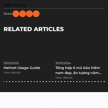
Xếp hạng
Share:
RELATED ARTICLES
13/03/2025
30/12/2024
Helmet Usage Guide
Tổng hợp 6 mũ bảo hiểm
View details
nam đẹp, ấn tượng năm
2025
View details