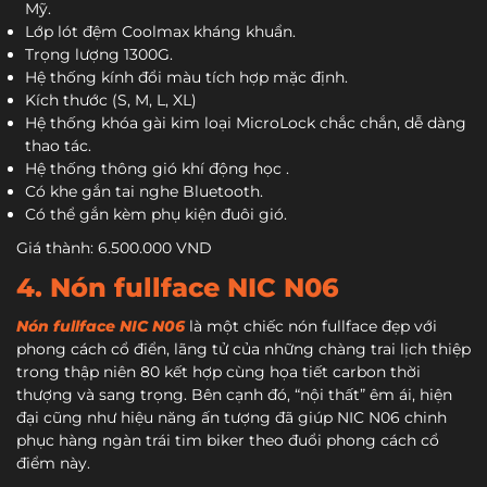
Mỹ.
Lớp lót đệm Coolmax kháng khuẩn.
Trọng lượng 1300G.
Hệ thống kính đổi màu tích hợp mặc định.
Kích thước (S, M, L, XL)
Hệ thống khóa gài kim loại MicroLock chắc chắn, dễ dàng
thao tác.
Hệ thống thông gió khí động học .
Có khe gắn tai nghe Bluetooth.
Có thể gắn kèm phụ kiện đuôi gió.
Giá thành: 6.500.000 VND
4. Nón fullface NIC N06
Nón fullface NIC N06
là một chiếc nón fullface đẹp với
phong cách cổ điển, lãng tử của những chàng trai lịch thiệp
trong thập niên 80 kết hợp cùng họa tiết carbon thời
thượng và sang trọng. Bên cạnh đó, “nội thất” êm ái, hiện
đại cũng như hiệu năng ấn tượng đã giúp NIC N06 chinh
phục hàng ngàn trái tim biker theo đuổi phong cách cổ
điểm này.