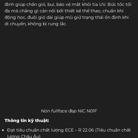
định giúp chắn gió, bụi, bảo vệ mắt khỏi tia UV. Bức tốc tối
đa mà chẳng gì cản nổi bởi thiết kế thể thao, chuẩn khí
động học, đuôi gió dài giúp mũ giữ trạng thái ổn định khi
di chuyển, không bị rung lắc.
Nón fullface đẹp NIC N01F
Thông tin kỹ thuật:
Đạt tiêu chuẩn chất lượng ECE – R 22.06 (Tiêu chuẩn chất
lượng Châu Âu)