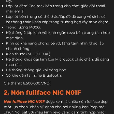
Mỹ.
Lớp lót đệm Coolmax bên trong cho cảm giác đội thoải
mái, êm ái.
Lớp lót bên trong có thể tháo/lắp để dễ dàng vệ sinh, có
hệ thống tháo khẩn cấp trong trường hợp xảy ra va chạm.
Trọng lượng 1400G.
Hệ thống 2 lớp kính với kính ngắn revo bên trong tích hợp
mặc định.
Kính có khả năng chống bể vỡ, tăng tầm nhìn, tháo lắp
nhanh chóng.
Kích thước (M, L, XL, XXL)
Hệ thống khóa gài kim loại MicroLock chắc chắn, dễ dàng
thao tác.
Hệ thống thông gió khí động học
Có khe gắn tai nghe Bluetooth.
Giá thành: 6.500.000 VND
2. Nón fullface NIC N01F
Nón fullface NIC N01F
được xem là chiếc nón fullface đẹp,
một lựa chọn “chân ái” dành cho hội những bạn “đẹp mới
chịu”. Nổi bật với màu kính revo vàng cam tính hợp mặc