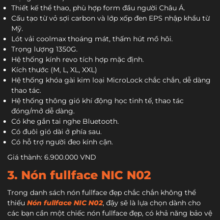
Thiết kế thể thao, phù hợp form đầu người Châu Á.
Cấu tạo từ vỏ sợi carbon và lớp xốp đen EPS nhập khẩu từ
Mỹ.
Lót vải coolmax thoáng mát, thấm hút mồ hôi.
Trọng lượng 1350G.
Hệ thống kính revo tích hợp mặc định.
Kích thước (M, L, XL, XXL)
Hệ thống khóa gài kim loại MicroLock chắc chắn, dễ dàng
thao tác.
Hệ thống thông gió khí động học tinh tế, thao tác
đóng/mở dễ dàng.
Có khe gắn tai nghe Bluetooth.
Có đuôi gió dài ở phía sau.
Có hỗ trợ người đeo kính cận.
Giá thành: 6.900.000 VND
3. Nón fullface NIC N02
Trong danh sách nón fullface đẹp chắc chắn không thể
thiếu
Nón fullface NIC N02
, đậy sẽ là lựa chọn dành cho
các bạn cần một chiếc nón fullface đẹp, có khả năng bảo vệ