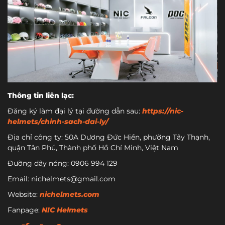
Thông tin liên lạc:
Đăng ký làm đại lý tại đường dẫn sau:
https://nic-
helmets/chinh-sach-dai-ly/
Địa chỉ công ty: 50A Dương Đức Hiền, phường Tây Thạnh,
quận Tân Phú, Thành phố Hồ Chí Minh, Việt Nam
Đường dây nóng: 0906 994 129
Email: nichelmets@gmail.com
Website:
nichelmets.com
Fanpage:
NIC Helmets