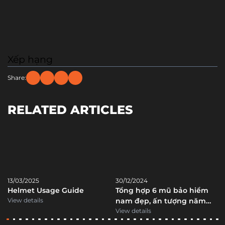
Xếp hạng
Share:
RELATED ARTICLES
13/03/2025
30/12/2024
Helmet Usage Guide
Tổng hợp 6 mũ bảo hiểm
View details
nam đẹp, ấn tượng năm
2025
View details