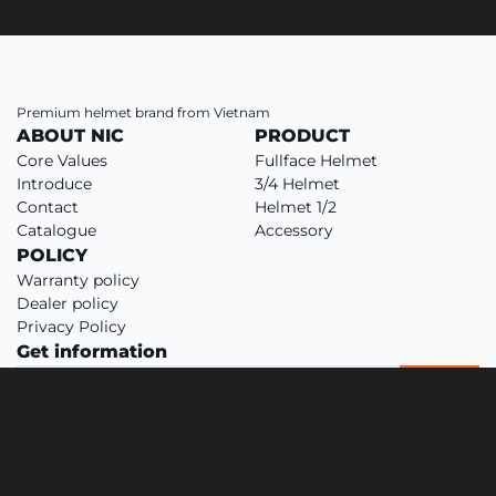
Premium helmet brand from Vietnam
ABOUT NIC
PRODUCT
Core Values
Fullface Helmet
Introduce
3/4 Helmet
Contact
Helmet 1/2
Catalogue
Accessory
POLICY
Warranty policy
Dealer policy
Privacy Policy
Get information
SUBMIT
Sign up to receive the latest information on products, services and
news from NIC